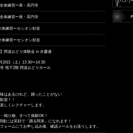
はパスワ
す。
00 全体練習ー座・高円寺
00 全体練習ー座・高円寺
00 全体練習ーセシオン杉並
00 全体練習ーセシオン杉並
】阿波おどり体験会 in 弁慶連
20日（土）13:30〜14:30
寺 地下2階 阿波おどりホール
味はあるけれど、踊ったことがない
歓迎！！
楽しくレクチャーします。
・鳴り物、すべて体験OK！
間後には笑顔で「踊る阿呆」になれます！
フォームにてお申し込み後、確認メールをお送りします。