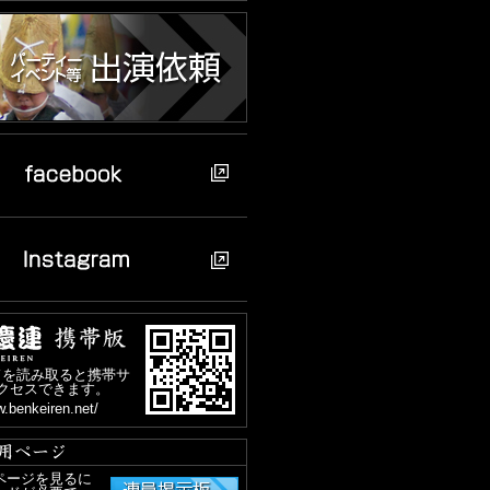
ドを読み取ると携帯サ
クセスできます。
w.benkeiren.net/
ページを見るに