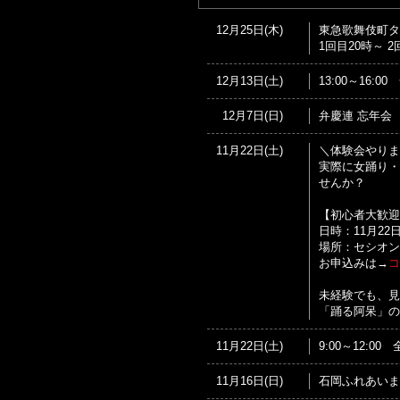
12月25日(木)
東急歌舞伎町タワ
1回目20時～ 2
12月13日(土)
13:00～16:
12月7日(日)
弁慶連 忘年会
11月22日(土)
＼体験会やりま
実際に女踊り・
せんか？
【初心者大歓迎
日時：11月22日(
場所：セシオン
お申込みは→
コ
未経験でも、見
「踊る阿呆」の
11月22日(土)
9:00～12:
11月16日(日)
石岡ふれあいま