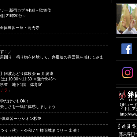
ー 新宿カブキhall～歌舞伎
回目21時30分～
00 全体練習ー座・高円寺
す！／
男踊り・鳴り物を体験して、弁慶連の雰囲気を感じてみま
】阿波おどり体験会 in 弁慶連
土) 10:00〜11:30 ※受付9:45〜
杉並 地下1階 体育室
チラ
←
学だけでもOK！
QRコー
楽しさを一緒に体感しましょう
イトにア
http://ww
00 全体練習ーセシオン杉並
つり（秋）～令和７年柿岡城まつり～ 出演！
連員専用